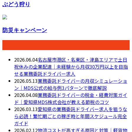
ぶどう狩り
防災キャンペーン
最近の投稿
2026.06.04
名古屋市港区・名東区・津島エリアで土日
祝休みの企業配達｜未経験から月収30万円以上を目指
せる業務委託ドライバー求人
2026.05.13
業務委託ドライバーの月収シミュレーショ
ン｜MDS公式の給与例3パターンで徹底解説
2026.04.08
業務委託ドライバーの税金・経費対策ガイ
ド｜愛知県MDS株式会社が教える節税のコツ
2026.03.13
愛知県の業務委託ドライバー求人を狙うな
ら必読！繁忙期ごとの稼ぎ時と年間スケジュール完全
ガイド
2026.02.12
物流コストが高すぎる原因と対策｜軽貨物