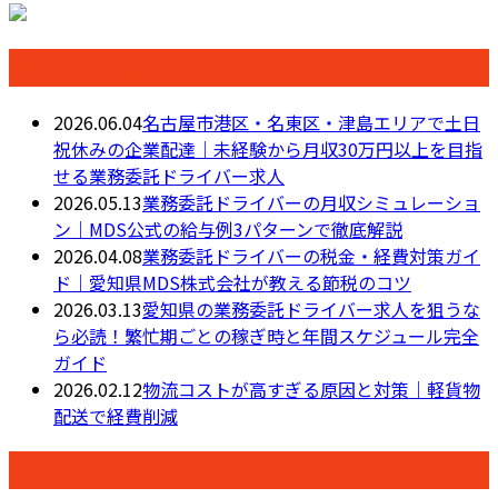
最近の投稿
2026.06.04
名古屋市港区・名東区・津島エリアで土日
祝休みの企業配達｜未経験から月収30万円以上を目指
せる業務委託ドライバー求人
2026.05.13
業務委託ドライバーの月収シミュレーショ
ン｜MDS公式の給与例3パターンで徹底解説
2026.04.08
業務委託ドライバーの税金・経費対策ガイ
ド｜愛知県MDS株式会社が教える節税のコツ
2026.03.13
愛知県の業務委託ドライバー求人を狙うな
ら必読！繁忙期ごとの稼ぎ時と年間スケジュール完全
ガイド
2026.02.12
物流コストが高すぎる原因と対策｜軽貨物
配送で経費削減
月別アーカイブ