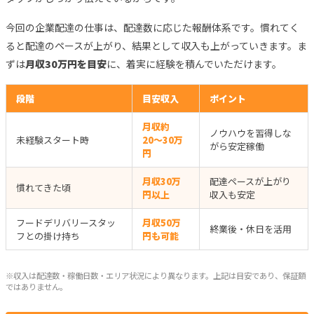
今回の企業配達の仕事は、配達数に応じた報酬体系です。慣れてく
ると配達のペースが上がり、結果として収入も上がっていきます。ま
ずは
月収30万円を目安
に、着実に経験を積んでいただけます。
段階
目安収入
ポイント
月収約
ノウハウを習得しな
未経験スタート時
20〜30万
がら安定稼働
円
月収30万
配達ペースが上がり
慣れてきた頃
円以上
収入も安定
フードデリバリースタッ
月収50万
終業後・休日を活用
フとの掛け持ち
円も可能
※収入は配達数・稼働日数・エリア状況により異なります。上記は目安であり、保証額
ではありません。