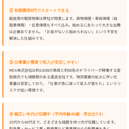
② 初期費用0円でスタートできる
配送用の軽貨物車は弊社が用意します。貨物保険・車両保険（自
賠責保険）・任意保険もすべて込み。始めるにあたって大きな出費
は必要ありません。「お金がないと始められない」という不安を
解消した仕組みです。
③ 仕事量が豊富で収入が安定しやすい
MDS株式会社は約100台の車両と約80名のドライバーが稼働する愛
知県内でも規模感のある運送会社です。物流需要の拡大に伴い仕
事量は安定しており、「仕事が急に減って収入が落ちた」というリ
スクが低い環境です。
④ 幅広い年代が活躍中（平均年齢40歳・男女比7:3）
20代から60代まで、さまざまな経歴を持つ方が在籍しています。
製造業・サービス業・飲食業など異業種からの転職者も多く、