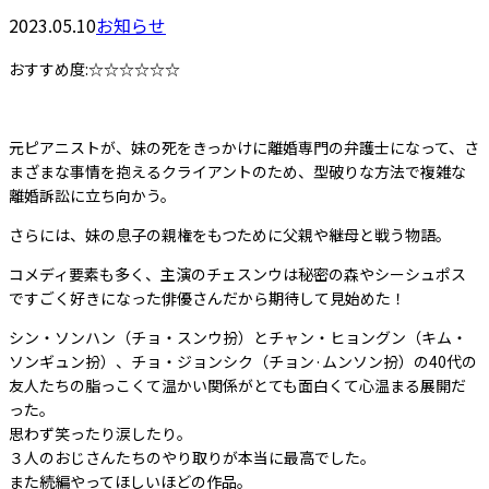
2023.05.10
お知らせ
おすすめ度:☆☆☆☆☆☆
元ピアニストが、妹の死をきっかけに離婚専門の弁護士になって、さ
まざまな事情を抱えるクライアントのため、型破りな方法で複雑な
離婚訴訟に立ち向かう。
さらには、妹の息子の親権をもつために父親や継母と戦う物語。
コメディ要素も多く、主演のチェスンウは秘密の森やシーシュポス
ですごく好きになった俳優さんだから期待して見始めた！
シン・ソンハン（チョ・スンウ扮）とチャン・ヒョングン（キム・
ソンギュン扮）、チョ・ジョンシク（チョン·ムンソン扮）の40代の
友人たちの脂っこくて温かい関係がとても面白くて心温まる展開だ
った。
思わず笑ったり涙したり。
３人のおじさんたちのやり取りが本当に最高でした。
また続編やってほしいほどの作品。