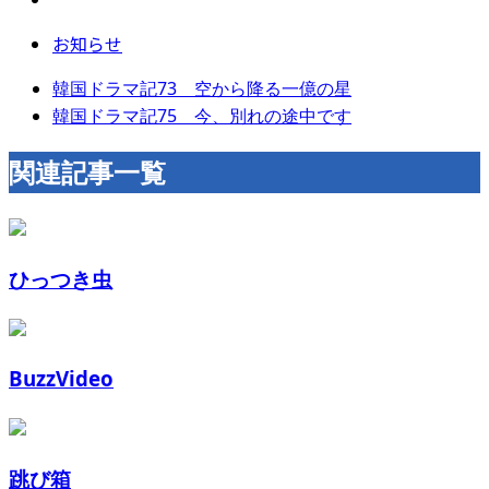
お知らせ
韓国ドラマ記73 空から降る一億の星
韓国ドラマ記75 今、別れの途中です
関連記事一覧
ひっつき虫
BuzzVideo
跳び箱