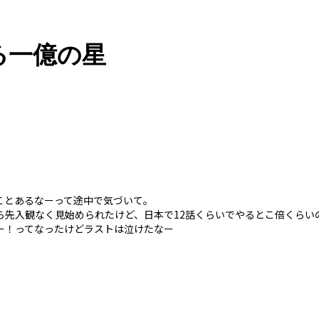
る一億の星
ことあるなーって途中で気づいて。
ら先入観なく見始められたけど、日本で12話くらいでやるとこ倍くらい
ー！ってなったけどラストは泣けたなー