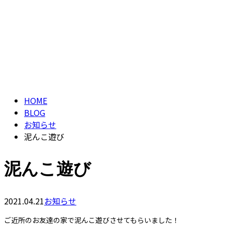
ブログ
CONTACT
BLOG
HOME
BLOG
お知らせ
泥んこ遊び
泥んこ遊び
2021.04.21
お知らせ
ご近所のお友達の家で泥んこ遊びさせてもらいました！