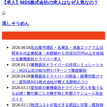
【求人】MDS株式会社の求人はなぜ人気なの？
流しそうめん
最近の投稿
2026.06.04
名古屋市港区・名東区・津島エリアで土日
祝休みの企業配達｜未経験から月収30万円以上を目指
せる業務委託ドライバー求人
2026.05.13
業務委託ドライバーの月収シミュレーショ
ン｜MDS公式の給与例3パターンで徹底解説
2026.04.08
業務委託ドライバーの税金・経費対策ガイ
ド｜愛知県MDS株式会社が教える節税のコツ
2026.03.13
愛知県の業務委託ドライバー求人を狙うな
ら必読！繁忙期ごとの稼ぎ時と年間スケジュール完全
ガイド
2026.02.12
物流コストが高すぎる原因と対策｜軽貨物