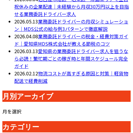
祝休みの企業配達｜未経験から月収30万円以上を目指
せる業務委託ドライバー求人
2026.05.13
業務委託ドライバーの月収シミュレーショ
ン｜MDS公式の給与例3パターンで徹底解説
2026.04.08
業務委託ドライバーの税金・経費対策ガイ
ド｜愛知県MDS株式会社が教える節税のコツ
2026.03.13
愛知県の業務委託ドライバー求人を狙うな
ら必読！繁忙期ごとの稼ぎ時と年間スケジュール完全
ガイド
2026.02.12
物流コストが高すぎる原因と対策｜軽貨物
配送で経費削減
月別アーカイブ
月を選択
カテゴリー