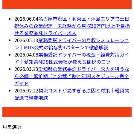
最近の投稿
2026.06.04
名古屋市港区・名東区・津島エリアで土日
祝休みの企業配達｜未経験から月収30万円以上を目指
せる業務委託ドライバー求人
2026.05.13
業務委託ドライバーの月収シミュレーショ
ン｜MDS公式の給与例3パターンで徹底解説
2026.04.08
業務委託ドライバーの税金・経費対策ガイ
ド｜愛知県MDS株式会社が教える節税のコツ
2026.03.13
愛知県の業務委託ドライバー求人を狙うな
ら必読！繁忙期ごとの稼ぎ時と年間スケジュール完全
ガイド
2026.02.12
物流コストが高すぎる原因と対策｜軽貨物
配送で経費削減
月別アーカイブ
月を選択